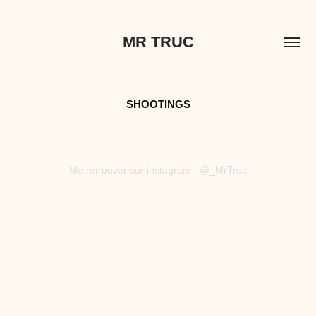
MR TRUC
SHOOTINGS
Me retrouver sur instagram : @_MrTruc